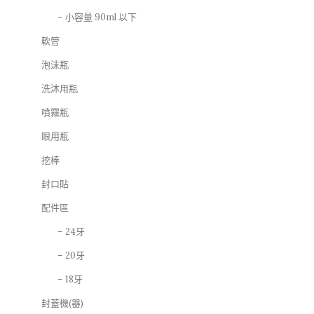
– 小容量 90ml 以下
軟管
泡沫瓶
洗沐用瓶
噴霧瓶
眼用瓶
挖棒
封口貼
配件區
– 24牙
– 20牙
– 18牙
封蓋機(器)