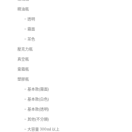
精油瓶
– 透明
– 霧面
– 茶色
壓克力瓶
真空瓶
膏霜瓶
塑膠瓶
– 基本款(霧面)
– 基本款(白色)
– 基本款(透明)
– 其他(不分類)
– 大容量 300ml 以上